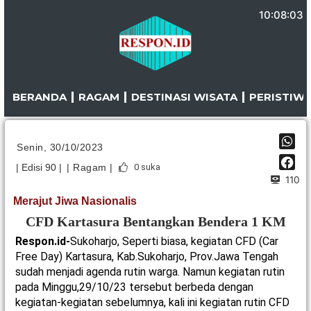
Lewati
10:08:03
ke
konten
BERANDA
RAGAM
DESTINASI WISATA
PERISTIW
Senin, 30/10/2023
| Edisi 90 |
| Ragam |
0
suka
110
Merajut Jiwa Nasionalis
CFD Kartasura Bentangkan Bendera 1 KM
Respon.id-
Sukoharjo, Seperti biasa, kegiatan CFD (Car
Free Day) Kartasura, Kab.Sukoharjo, Prov.Jawa Tengah
sudah menjadi agenda rutin warga. Namun kegiatan rutin
pada Minggu,29/10/23 tersebut berbeda dengan
kegiatan-kegiatan sebelumnya, kali ini kegiatan rutin CFD