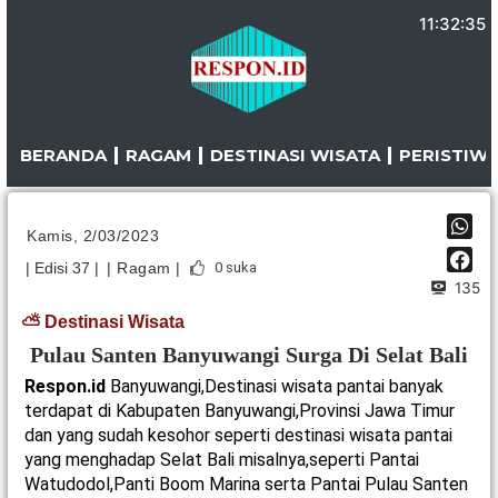
Lewati
11:32:35
ke
konten
BERANDA
RAGAM
DESTINASI WISATA
PERISTIW
Kamis, 2/03/2023
| Edisi 37 |
| Ragam |
0
suka
135
⛅ Destinasi Wisata
Pulau Santen Banyuwangi Surga Di Selat Bali
Respon.id
Banyuwangi,Destinasi wisata pantai banyak
terdapat di Kabupaten Banyuwangi,Provinsi Jawa Timur
dan yang sudah kesohor seperti destinasi wisata pantai
yang menghadap Selat Bali misalnya,seperti Pantai
Watudodol,Panti Boom Marina serta Pantai Pulau Santen