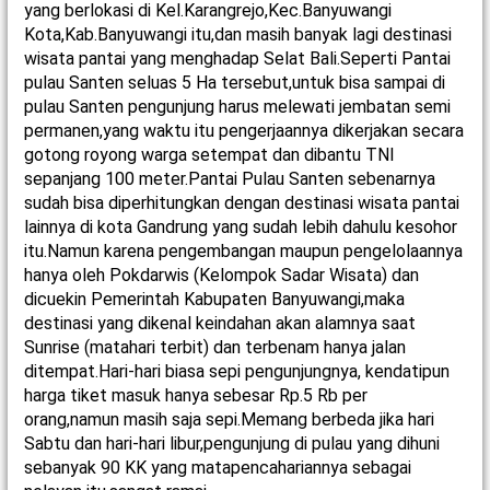
yang berlokasi di Kel.Karangrejo,Kec.Banyuwangi
Kota,Kab.Banyuwangi itu,dan masih banyak lagi destinasi
wisata pantai yang menghadap Selat Bali.Seperti Pantai
pulau Santen seluas 5 Ha tersebut,untuk bisa sampai di
pulau Santen pengunjung harus melewati jembatan semi
permanen,yang waktu itu pengerjaannya dikerjakan secara
gotong royong warga setempat dan dibantu TNI
sepanjang 100 meter.Pantai Pulau Santen sebenarnya
sudah bisa diperhitungkan dengan destinasi wisata pantai
lainnya di kota Gandrung yang sudah lebih dahulu kesohor
itu.Namun karena pengembangan maupun pengelolaannya
hanya oleh Pokdarwis (Kelompok Sadar Wisata) dan
dicuekin Pemerintah Kabupaten Banyuwangi,maka
destinasi yang dikenal keindahan akan alamnya saat
Sunrise (matahari terbit) dan terbenam hanya jalan
ditempat.Hari-hari biasa sepi pengunjungnya, kendatipun
harga tiket masuk hanya sebesar Rp.5 Rb per
orang,namun masih saja sepi.Memang berbeda jika hari
Sabtu dan hari-hari libur,pengunjung di pulau yang dihuni
sebanyak 90 KK yang matapencahariannya sebagai