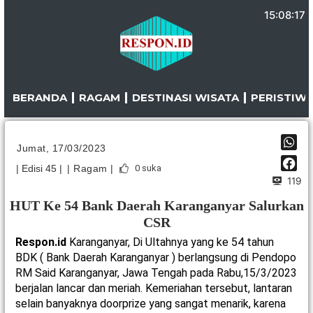
Lewati
15:08:17
ke
konten
BERANDA
RAGAM
DESTINASI WISATA
PERISTIW
Jumat, 17/03/2023
| Edisi 45 |
| Ragam |
0
suka
119
HUT Ke 54 Bank Daerah Karanganyar Salurkan
CSR
Respon.id
Karanganyar, Di Ultahnya yang ke 54 tahun
BDK ( Bank Daerah Karanganyar ) berlangsung di Pendopo
RM Said Karanganyar, Jawa Tengah pada Rabu,15/3/2023
berjalan lancar dan meriah. Kemeriahan tersebut, lantaran
selain banyaknya doorprize yang sangat menarik, karena