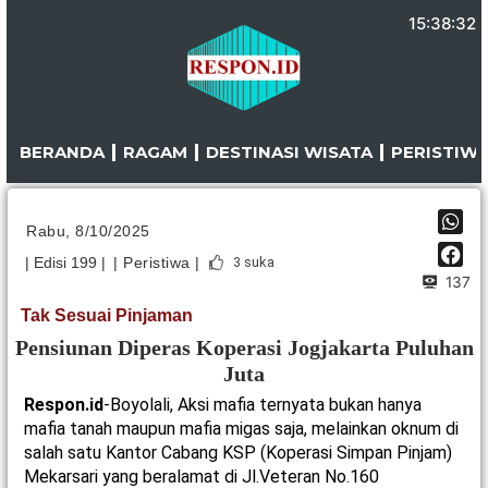
Lewati
15:38:33
ke
konten
BERANDA
RAGAM
DESTINASI WISATA
PERISTIW
Rabu, 8/10/2025
| Edisi 199 |
| Peristiwa |
3
suka
137
Tak Sesuai Pinjaman
Pensiunan Diperas Koperasi Jogjakarta Puluhan
Juta
Respon.id
-Boyolali, Aksi mafia ternyata bukan hanya
mafia tanah maupun mafia migas saja, melainkan oknum di
salah satu Kantor Cabang KSP (Koperasi Simpan Pinjam)
Mekarsari yang beralamat di Jl.Veteran No.160