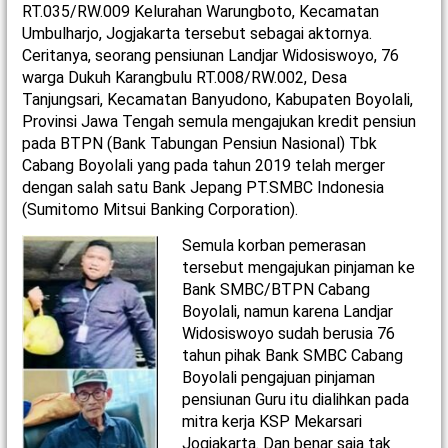
RT.035/RW.009 Kelurahan Warungboto, Kecamatan
Umbulharjo, Jogjakarta tersebut sebagai aktornya.
Ceritanya, seorang pensiunan Landjar Widosiswoyo, 76
warga Dukuh Karangbulu RT.008/RW.002, Desa
Tanjungsari, Kecamatan Banyudono, Kabupaten Boyolali,
Provinsi Jawa Tengah semula mengajukan kredit pensiun
pada BTPN (Bank Tabungan Pensiun Nasional) Tbk
Cabang Boyolali yang pada tahun 2019 telah merger
dengan salah satu Bank Jepang PT.SMBC Indonesia
(Sumitomo Mitsui Banking Corporation).
Semula korban pemerasan
tersebut mengajukan pinjaman ke
Bank SMBC/BTPN Cabang
Boyolali, namun karena Landjar
Widosiswoyo sudah berusia 76
tahun pihak Bank SMBC Cabang
Boyolali pengajuan pinjaman
pensiunan Guru itu dialihkan pada
mitra kerja KSP Mekarsari
Jogjakarta. Dan benar saja tak