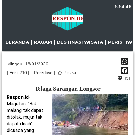
Lewati
5:54:46
ke
konten
BERANDA
RAGAM
DESTINASI WISATA
PERISTIW
Minggu, 18/01/2026
| Edisi 210 |
| Peristiwa |
4
suka
151
Telaga Sarangan Longsor
Respon.id
-
Magetan, “Bak
malang tak dapat
ditolak, mujur tak
dapat diraih”
dicuaca yang