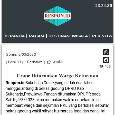
Lewati
23:24:37
ke
konten
BERANDA
RAGAM
DESTINASI WISATA
PERISTIW
Senin, 6/03/2023
| Edisi 39 |
| Peristiwa |
0
suka
123
Crane Diturunkan Warga Keturutan
Respon.id
Sukoharjo,Crane yang sudah dua tahun
menggelantung di bekas gedung DPRD Kab
Sukoharjo,Prov.Jawa Tengah diturunkan DPUPR pada
Sabtu,4/3/2023 akan memakan waktu sepekan telah
membuat warga dan sejumlah PKL yang berlokasi seputar
bekas gedung wakil rakyat itu,merasa lega dan ceria.Hal