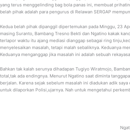
yang terus menggelinding bag bola panas ini, membuat priha
belah pihak adalah para pengurus di Relawan SERGAP mempunya
Kedua belah pihak dipanggil dipertemukan pada Minggu, 23 Apr
masing Suranto, Bambang Tresno Bekti dan Ngatino kakak kand
terlapor waktu itu ajang mediasi dianggap sebagai ring tinju,k
menyelesaikan masalah, tetapi malah sebaliknya. Keduanya mem
Keduanya menganggap jika masalah ini adalah sebuah rekayas
Bahkan tak kalah serunya dihadapan Tugiyo Wiratmojo, Bambang
total,tak ada endingnya. Menurut Ngatino saat diminta tang
berjalan. Karena sejak sebelum masalah ini diadukan adik saya
untuk dilaporkan Polisi,ujarnya. Nah untuk mengetahui perkemb
Ngat