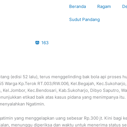
10:35:47
Beranda
Ragam
De
Sudut Pandang
163
ng (edisi 52 lalu), terus menggelinding bak bola api proses h
 55 Warga Kp.Terok RT.003/RW.006, Kel.Begajah, Kec.Sukoharjo
 Kel.Jombor, Kec.Bendosari, Kab.Sukoharjo, Dibyo Saputro, Wa
nunjukkan etikad baik atas kasus pidana yang menimpanya itu. 
 menyalahkan Ngatimin.
atimin yang menggelapkan uang sebesar Rp.300 jt. Kini bagi k
alan, menunggu diperiksa dan waktu untuk menerima status seba