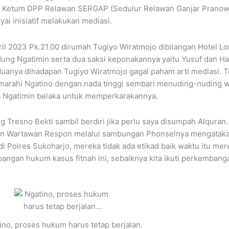
tin Ketum DPP Relawan SERGAP (Sedulur Relawan Ganjar Pranow
i inisiatif melakukan mediasi.
il 2023 Pk.21.00 dirumah Tugiyo Wiratmojo dibilangan Hotel Lo
ung Ngatimin serta dua saksi keponakannya yaitu Yusuf dan Ha
eduanya dihadapan Tugiyo Wiratmojo gagal paham arti mediasi. T
arahi Ngatino dengan nada tinggi sembari menuding-nuding waj
a Ngatimin belaka untuk memperkarakannya.
 Tresno Bekti sambil berdiri jika perlu saya disumpah Alquran
gapan Wartawan Respon melalui sambungan Phonselnya mengatak
 di Polres Sukoharjo, mereka tidak ada etikad baik waktu itu 
angan hukum kasus fitnah ini, sebaiknya kita ikuti perkembanga
ino, proses hukum harus tetap berjalan.