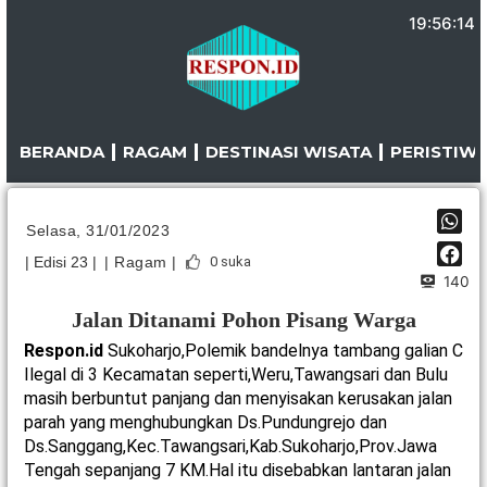
Lewati
19:56:14
ke
konten
BERANDA
RAGAM
DESTINASI WISATA
PERISTIW
Selasa, 31/01/2023
| Edisi 23 |
| Ragam |
0
suka
140
Jalan Ditanami Pohon Pisang Warga
Respon.id
Sukoharjo,Polemik bandelnya tambang galian C
Ilegal di 3 Kecamatan seperti,Weru,Tawangsari dan Bulu
masih berbuntut panjang dan menyisakan kerusakan jalan
parah yang menghubungkan Ds.Pundungrejo dan
Ds.Sanggang,Kec.Tawangsari,Kab.Sukoharjo,Prov.Jawa
Tengah sepanjang 7 KM.Hal itu disebabkan lantaran jalan