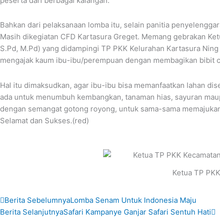
peserta dari berbagai kalangan.
Bahkan dari pelaksanaan lomba itu, selain panitia penyelengga
Masih dikegiatan CFD Kartasura Greget. Memang gebrakan Ketu
S.Pd, M.Pd) yang didampingi TP PKK Kelurahan Kartasura Ning H
mengajak kaum ibu-ibu/perempuan dengan membagikan bibit c
Hal itu dimaksudkan, agar ibu-ibu bisa memanfaatkan lahan di
ada untuk menumbuh kembangkan, tanaman hias, sayuran maupun 
dengan semangat gotong royong, untuk sama-sama memajukan K
Selamat dan Sukses.(red)
Ketua TP PKK
Prev
N
Berita Sebelumnya
Lomba Senam Untuk Indonesia Maju
Berita Selanjutnya
Safari Kampanye Ganjar Safari Sentuh Hati