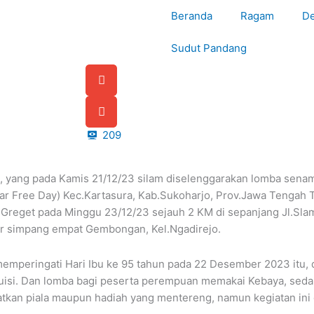
7:26:46
Beranda
Ragam
De
Sudut Pandang
209
un, yang pada Kamis 21/12/23 silam diselenggarakan lomba sena
r Free Day) Kec.Kartasura, Kab.Sukoharjo, Prov.Jawa Tengah 
Greget pada Minggu 23/12/23 sejauh 2 KM di sepanjang Jl.Slame
mur simpang empat Gembongan, Kel.Ngadirejo.
memperingati Hari Ibu ke 95 tahun pada 22 Desember 2023 itu,
isi. Dan lomba bagi peserta perempuan memakai Kebaya, sedan
an piala maupun hadiah yang mentereng, namun kegiatan ini di