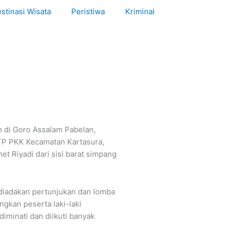
stinasi Wisata
Peristiwa
Kriminal
m di Goro Assalam Pabelan,
TP PKK Kecamatan Kartasura,
t Riyadi dari sisi barat simpang
 diadakan pertunjukan dan lomba
gkan peserta laki-laki
minati dan diikuti banyak