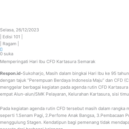
Lewati
ke
konten
Selasa, 26/12/2023
| Edisi 101 |
| Ragam |
0
suka
Memperingati Hari Ibu CFD Kartasura Semarak
Respon.id-
Sukoharjo, Masih dalam bingkai Hari Ibu ke 95 tah
dengan tajuk “Perempuan Berdaya Indonesia Maju” dan CFD (Ca
menggelar berbagai kegiatan pada agenda rutin CFD Kartasura 
empat Alun-alun/SMK Pelayaran, Kelurahan Kartasura, sisi ti
Pada kegiatan agenda rutin CFD tersebut masih dalam rangka 
seperti 1.Senam Pagi, 2.Perfome Anak Bangsa, 3.Pembacaan Pu
menggulung Stagen. Kendatipun bagi pemenang tidak mendapatk